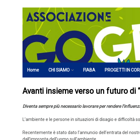
Vai
al
contenuto
Home
CHI SIAMO
FIABA
PROGETTI IN CO
PARTNER
Avanti insieme verso un futuro di
Diventa sempre più necessario lavorare per rendere l’influen
L’ambiente e le persone in situazioni di disagio e difficoltà 
Recentemente è stato dato l’annuncio dell’entrata del nostro
dall’impronta dell’uomo sull’ambiente.