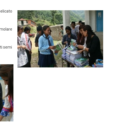
elicato
imolare
ti semi