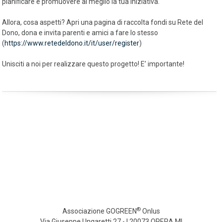
pianificare e promuovere al meglio la tua iniziativa.
Allora, cosa aspetti? Apri una pagina di raccolta fondi su Rete del
Dono, dona e invita parenti e amici a fare lo stesso
(
https://www.retedeldono.it/it/user/register
)
Unisciti a noi per realizzare questo progetto! E’ importante!
®
Associazione GOGREEN
Onlus
Via Giuseppe Ungaretti 27 - I 20073 OPERA MI