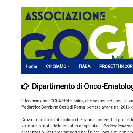
Vai
al
contenuto
Home
CHI SIAMO
FIABA
PROGETTI IN CO
PARTNER
Dipartimento di Onco-Ematologi
L’
Associazione GOGREEN – onlus
, che sostiene da anni inizi
Pediatrico Bambino Gesù di Roma
, portata avanti nel 2016 
Grazie all’aiuto di tutti coloro che hanno sostenuto il progetto,
valutare lo stato della malattia neoplastica (
Retinoblastoma
presenta un ulteriore vantaggio per i piccoli pazienti, non ne