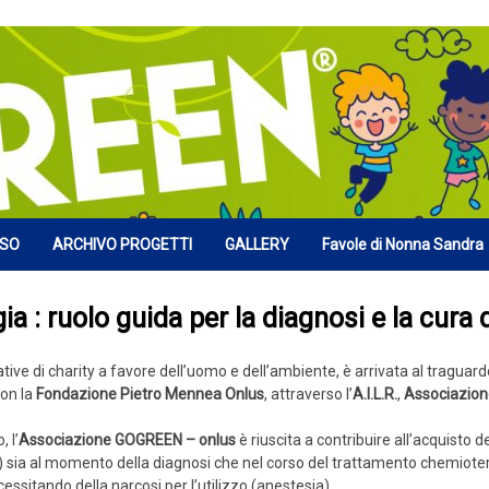
RSO
ARCHIVO PROGETTI
GALLERY
Favole di Nonna Sandra
a : ruolo guida per la diagnosi e la cura
ative di charity a favore dell’uomo e dell’ambiente, è arrivata al traguard
con la
Fondazione Pietro Mennea Onlus
, attraverso l’
A.I.L.R.
,
Associazione
 l’
Associazione GOGREEN – onlus
è riuscita a contribuire all’acquisto de
) sia al momento della diagnosi che nel corso del trattamento chemiotera
cessitando della narcosi per l’utilizzo (anestesia).