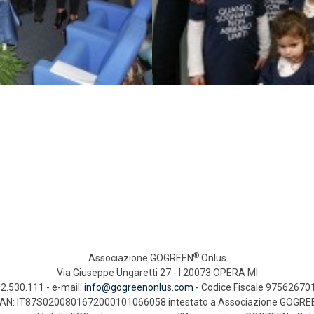
®
Associazione GOGREEN
Onlus
Via Giuseppe Ungaretti 27 - I 20073 OPERA MI
2.530.111 - e-mail:
info@gogreenonlus.com
- Codice Fiscale 97562670
BAN: IT87S0200801672000101066058 intestato a Associazione GOGRE