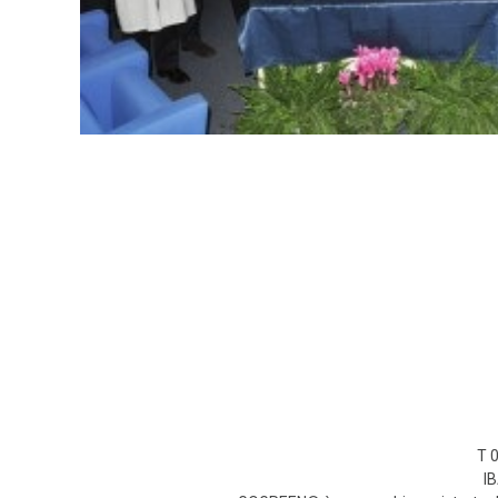
T 0
I