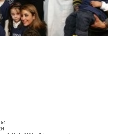
154
EN