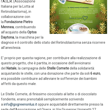
l’
A.I.L.R.
(Associazione
Italiana per la Lotta al
Retinoblastoma), in
collaborazione con
la
Fondazione Pietro
Mennea
, contribuendo
all’acquisto della
Optos
Daytona
, la macchina per la
diagnosi e il controllo dello stato del Retinoblastoma senza ricorrere
all’anestesia.
E’ proprio per questa ragione, per contribuire alla realizzazione di
questo progetto, che è partita, in occasione dell’avvicinarsi
del
Natale
, la campagna delle
Stelle Comete
della solidarietà:
acquistando le stelle, con una donazione che parte da soli
6 euro
,
era possibile contribuire ad alleviare le sofferenze dei bambini
affetti da questo male.
Le Stelle Comete, di finissimo cioccolato al latte o di cioccolato
fondente, erano prenotabili semplicemente scrivendo
a
info@gogreenonlus.it
oppure acquistabili direttamente presso la
sede dell’Associazione ad Opera, in Via Giuseppe Ungaretti 27.